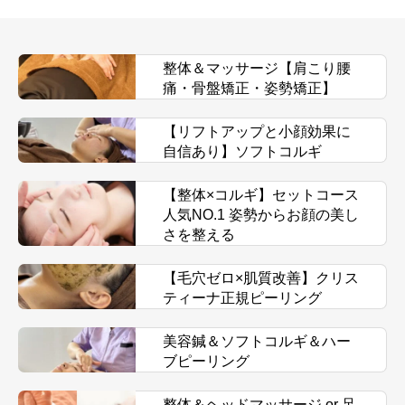
整体＆マッサージ【肩こり腰
痛・骨盤矯正・姿勢矯正】
【リフトアップと小顔効果に
自信あり】ソフトコルギ
【整体×コルギ】セットコース
人気NO.1 姿勢からお顔の美し
さを整える
【毛穴ゼロ×肌質改善】クリス
ティーナ正規ピーリング
美容鍼＆ソフトコルギ＆ハー
ブピーリング
整体＆ヘッドマッサージ or 足