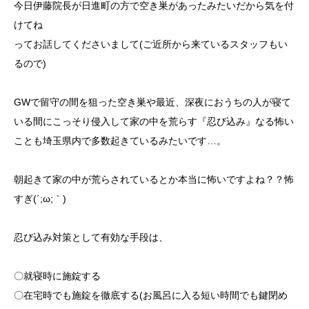
今日伊藤院長が日進町の方で空き巣があったみたいだから気を付
けてね
ってお話してくださいまして(ご近所から来ているスタッフもい
るので)
GWで留守の間を狙った空き巣や最近、深夜におうちの人が寝て
いる間にこっそり侵入して家の中を荒らす『忍び込み』なる怖い
ことも埼玉県内で多数起きているみたいです…。
朝起きて家の中が荒らされているとか本当に怖いですよね？？怖
すぎ(´;ω;｀)
忍び込み対策として有効な手段は、
〇就寝時に施錠する
〇在宅時でも施錠を徹底する(お風呂に入る短い時間でも鍵閉め