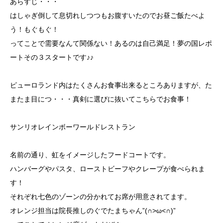
あらすじ・・・
はしゃぎ倒して息切れしつつもお腹すいたのでお昼ご飯たべよ
う！もぐもぐ！
ってことで需要なんて関係ない！あるのは自己満足！夢の国レポ
ートその３スタートです♪♪
ピューロランド内はたくさんお食事出来るところありますが、た
またま目につ・・・真剣に選びに抜いてこちらでお食事！
サンリオレインボーワールドレストラン
名前の通り、虹をイメージしたフードコートです。
ハンバーグやパスタ、ローストビーフやクレープが食べられま
す！
それぞれ七色のゾーンの分かれてお席が用意されてます。
オレンジ担当は院長推しのぐでたまちゃん”(∩>ω<∩)”