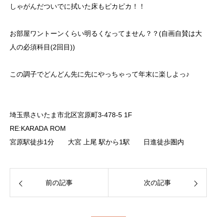
しゃがんだついでに拭いた床もピカピカ！！
お部屋ワントーンくらい明るくなってません？？(自画自賛は大
人の必須科目(2回目))
この調子でどんどん先に先にやっちゃって年末に楽しよっ♪
埼玉県さいたま市北区宮原町3-478-5 1F
RE:KARADA ROM
宮原駅徒歩1分 大宮 上尾 駅から1駅 日進徒歩圏内
前の記事
次の記事