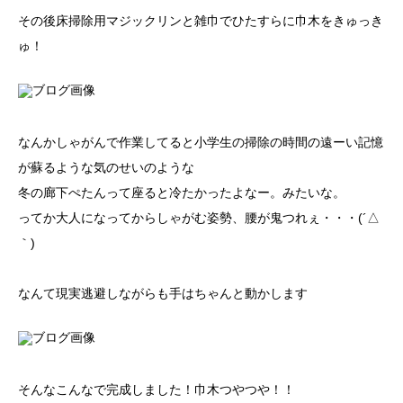
その後床掃除用マジックリンと雑巾でひたすらに巾木をきゅっき
ゅ！
なんかしゃがんで作業してると小学生の掃除の時間の遠ーい記憶
が蘇るような気のせいのような
冬の廊下ぺたんって座ると冷たかったよなー。みたいな。
ってか大人になってからしゃがむ姿勢、腰が鬼つれぇ・・・(´△
｀)
なんて現実逃避しながらも手はちゃんと動かします
そんなこんなで完成しました！巾木つやつや！！